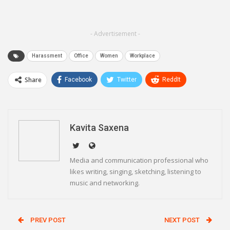
- Advertisement -
Harassment
Office
Women
Workplace
Share
Facebook
Twitter
ReddIt
WhatsApp
Pinterest
Email
Linkedin
Telegram
Kavita Saxena
Media and communication professional who
likes writing, singing, sketching, listening to
music and networking.
PREV POST
NEXT POST