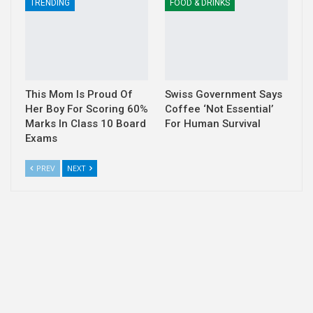
TRENDING
FOOD & DRINKS
This Mom Is Proud Of
Swiss Government Says
Her Boy For Scoring 60%
Coffee ‘Not Essential’
Marks In Class 10 Board
For Human Survival
Exams
PREV
NEXT