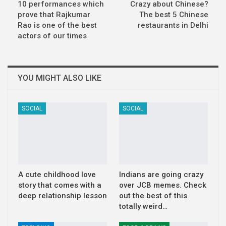
10 performances which
Crazy about Chinese?
prove that Rajkumar
The best 5 Chinese
Rao is one of the best
restaurants in Delhi
actors of our times
YOU MIGHT ALSO LIKE
SOCIAL
SOCIAL
A cute childhood love
Indians are going crazy
story that comes with a
over JCB memes. Check
deep relationship lesson
out the best of this
totally weird…