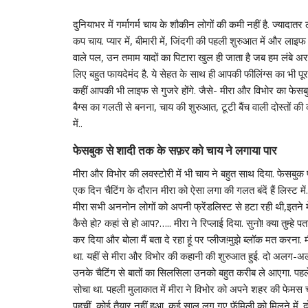
दुनियाभर में गर्मागर्म चाय के शौकीन लोगों की कमी नहीं है. ज्यादात
कप चाय. प्यार में, बीमारी में, जिंदगी की पहली शुरुआत में और लाइफ
वाले पल, उन तमाम यादों का पिटारा खुल ही जाता है जब हम लंबे अरसे 
लिए बहुत फायदेमंद है. ये सेहत के साथ ही आपकी फीलिंग्स का भी पूरा
कहीं आपकी भी लाइफ से गुजरे होंगे. जैसे- मीरा और विभोर का फेसब
बैग्स का गलती से बनना, चाय की शुरुआत, टूटी बैंच वाली दोस्तों की
में..
फेसबुक से शादी तक के सफ़र को चाय ने लगाया पार
मीरा और विभोर की लवस्टोरी में भी चाय ने बहुत साथ दिया. फेसबुक प
एक दिन चैटिंग के दौरान मीरा को ऐसा लगा की गलत बंदें हैं लिस्ट मे
मीरा सभी अननोन लोगों को अपनी फ्रेंडलिस्ट से हटा रही थी,इतने मे
कैसे हो? कहां से हो आप?….. मीरा ने रिप्लाई दिया. सुनो! क्या तुम्हे 
कर दिया और बोला मैं बता दे रहा हूं पर प्लीज!मुझे ब्लॉक मत करना.
था. यहीं से मीरा और विभोर की कहानी की शुरुआत हुई. दो अलग-अलग
उनके चैटिंग से बातों का सिलसिला उनको बहुत करीब ले आएगा. पहले 
सोचा था. पहली मुलाकात में मीरा ने विभोर को अपने शहर की फेमस 
पहुचीं, कोई तैयार नहीं हुआ. कई साल लग गए फॅमिली को मिलने में. दो