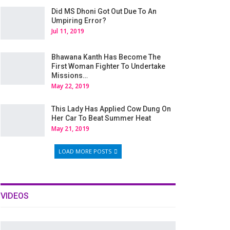
Did MS Dhoni Got Out Due To An
Umpiring Error?
Jul 11, 2019
Bhawana Kanth Has Become The
First Woman Fighter To Undertake
Missions…
May 22, 2019
This Lady Has Applied Cow Dung On
Her Car To Beat Summer Heat
May 21, 2019
LOAD MORE POSTS
VIDEOS