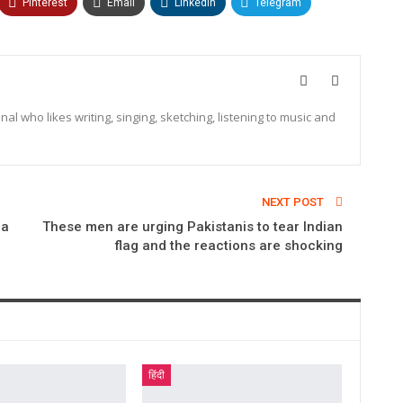
Pinterest
Email
Linkedin
Telegram
 who likes writing, singing, sketching, listening to music and
NEXT POST
 a
These men are urging Pakistanis to tear Indian
flag and the reactions are shocking
हिंदी