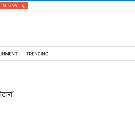
Start Writing
AINMENT
TRENDING
िटारा’