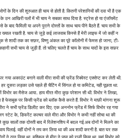
र लोगों के दिन की शुरुआत ही चाय से होती है. कितनी परेशानियों की दवा भी है एक
 के उन आखिरी पलों में भी चाय ने सबका साथ दिया है. स्ट्रेस हो या एंजॉयमेंट
के बाद फैमिली या अपने पुराने दोस्तों के साथ चाय पीने बैठते हैं. चाय सभी के
 ख्याल रखती है. चाय से जुड़े कई लाजवाब किस्से हैं मेरी लाइफ में जो कहीं न
ुक से शादी तक का सफ़र, विष्णु अंकल का पूरे कॉलोनी में फेमस हो जाना, टी-
 कहानी सभी चाय से जुड़ी हैं. तो चलिए चलते हैं चाय के साथ यादों के इस सफ़र
र नया अकाउंट बनाने वाली मीरा सभी की फ्रेंड रिक्वेस्ट एक्सेप्ट कर लेती थी.
ं. हर दूसरा लड़का उसे पहले ही चैटिंग में सिंगल हो या कमिटेड, यही पूछता था.
ं विभोर का मैसेज आया.. हाय मीरा! मीरा कुछ परेशान सी थी. विभोर ने लिखा,
पता है फेसबुक पर किसी फ्रेंड को ब्लॉक कैसे करते हैं. विभोर ने माफ़ी मांगना शुरू
 मीरा ने सभी फ्रेंड डिलीट कर दिए. एक अननोन फ्रेंड में सिर्फ विभोर रह गया
 स्टेट के, डिफरेंट कल्चर वाले मीरा और विभोर ने कभी नहीं सोचा था की
कुछ सालों तक दोस्ती बाद में रिलेशनशिप में बदल गई.अब दोनों ने मिलने का
चाय पिलाई. वहीं दोनों ने तय कर लिया था की अब शादी करनी है. बात घर तक
नों ने ठान लिया था, मुश्किल से मीरा ने पापा को राजी किया था. यहां विभोर को