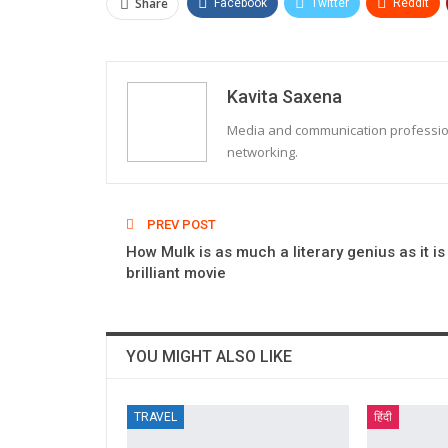
Share
Facebook
Twitter
ReddIt
Kavita Saxena
Media and communication professional
networking.
PREV POST
How Mulk is as much a literary genius as it is
brilliant movie
YOU MIGHT ALSO LIKE
TRAVEL
हिंदी