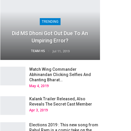
TRENDING
Did MS Dhoni Got Out Due To An
Umpiring Error?
TEAM HS
Jul 11, 2019
Watch Wing Commander
Abhinandan Clicking Selfies And
Chanting Bharat…
May 4, 2019
Kalank Trailer Released, Also
Reveals The Secret Cast Member
Apr 3, 2019
Elections 2019 : This new song from
Rahul Ram is a comic take on the…