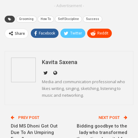
- Advertisement -
Grooming
How To
Self Discipline
Success
Share
Facebook
Twitter
ReddIt
WhatsApp
Pinterest
Email
Linkedin
Telegram
Kavita Saxena
Media and communication professional who
likes writing, singing, sketching, listening to
music and networking.
PREV POST
NEXT POST
Did MS Dhoni Got Out
Bidding goodbye to the
Due To An Umpiring
lady who transformed