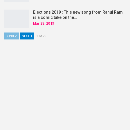
Elections 2019 : This new song from Rahul Ram
is a comic take on the…
Mar 28, 2019
PREV
NEXT
1 of 29