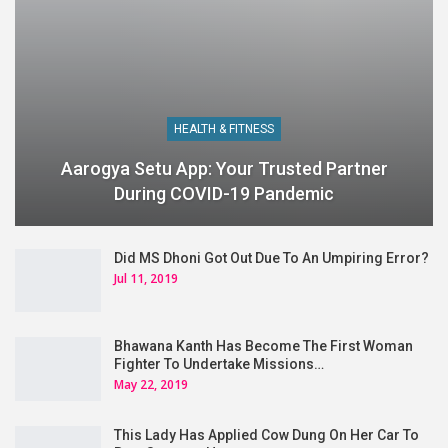
HEALTH & FITNESS
Aarogya Setu App: Your Trusted Partner
During COVID-19 Pandemic
Did MS Dhoni Got Out Due To An Umpiring Error?
Jul 11, 2019
Bhawana Kanth Has Become The First Woman
Fighter To Undertake Missions…
May 22, 2019
This Lady Has Applied Cow Dung On Her Car To